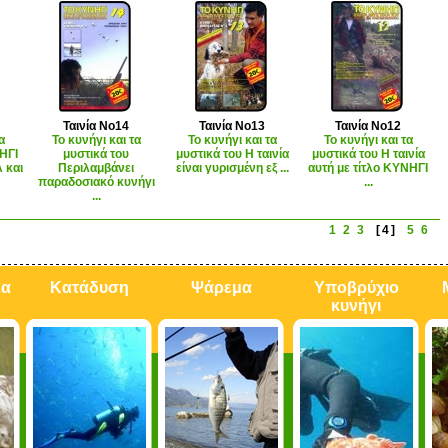
Ταινία Νο14
Ταινία Νο13
Ταινία Νο12
α
Το κυνήγι και τα
Το κυνήγι και τα
Το κυνήγι και τα
ΗΓΙ
μυστικά του
μυστικά του Η ταινία
μυστικά του Η ταινία
 και
Περιλαμβάνει
είναι γυρισμένη εξ ...
αυτή με τίτλο ΚΥΝΗΓΙ
παραδοσιακό κυνήγι
...
...
1
2
3
[4]
5
6
λα
Κατάδυση
Ψάρεμα
Υποβρύχιο
κυνήγι