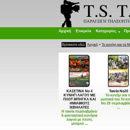
Αρχική
Εταιρεία
Κατηγορίες
Πρ
Βρίσκεστε εδώ:
Αρχική
>
Το κυνήγι και τα 
ΚΑΣΕΤΙΝΑ Νο 4
Ταινία Νο20
ΚΥΝΗΓΙ ΛΑΓΟΥ ME
Το κυνήγι και τ
ΠΛΟΤ ΜΠΗΓΚΛ ΚΑΙ
μυστικά του Το κυ
ΗΜΙΑΙΜΟΥΣ
Νο 20 περιλαμβάν
ΙΧΒΗΛΑΤΕΣ
...
H ταινία περιλαβμάνει
6 φανταστικά κυνήγια
λαγού με πλόττ,
μπηγκλ ...