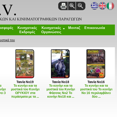
οσφορές
Κυνηγετικές
Κυνηγετικές
Μονταζ
Επικοινωνία
Εκδρομές
Οργανώσεις
Μυστικά του
Ταινία Νο19
Ταινία Νο18
Ταινία Νο16
α
Το κυνήγι και τα
Το κυνήγι και τα
Το κυνήγι και τα
νήγι
μυστικά του Κυνήγι
μυστικά του Κυνήγι
μυστικά του Το κυνήγι
ει 3
ΟΡΥΚΙΟΥ στα
Φάσσας Νο2 Το
Νο 16 περιλαμβάνει
περάσματα με τα ...
κυνήγι Νο18 και ...
δύο ...