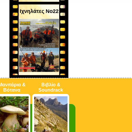
Ιχνηλάτες Νο22
Μανιτάρια &
Βιβλίο &
Βότανα
Soundrack