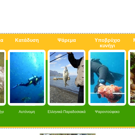
λα
Κατάδυση
Ψάρεμα
Υποβρύχιο
κυνήγι
ήγι
Αυτόνομη
Ελληνικά Παραδοσιακά
Ψαροντούφεκο