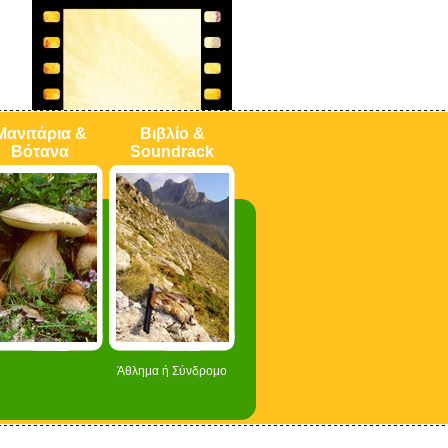
Μανιτάρια &
Βιβλίο &
Βότανα
Soundrack
Άθλημα ή Σύνδρομο