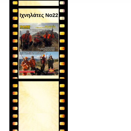
Ιχνηλάτες Νο22