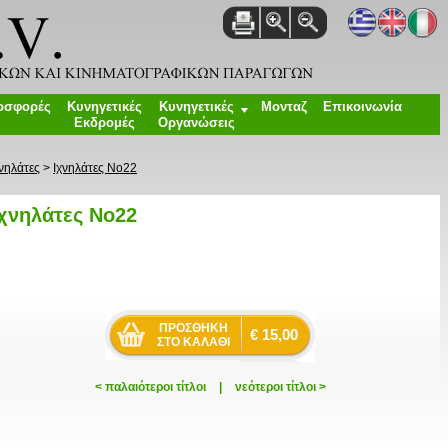
οσφορές
Κυνηγετικές
Κυνηγετικές
Μονταζ
Επικοινωνία
Εκδρομές
Οργανώσεις
χνηλάτες
>
Ιχνηλάτες Νο22
Ιχνηλάτες Νο22
€ 15,00
< παλαιότεροι τίτλοι
|
νεότεροι τίτλοι >