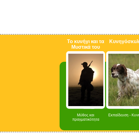
Το κυνήγι και τα
Κυνηγόσκυ
Μυστικά του
Μύθος και
Εκπαίδευση - Κυν
πραγματικότητα