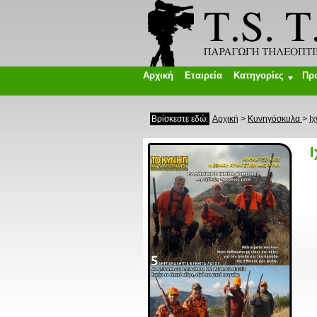
Αρχική
Εταιρεία
Κατηγορίες
Πρ
Βρίσκεστε εδώ:
Αρχική
>
Κυνηγόσκυλα
>
Ι