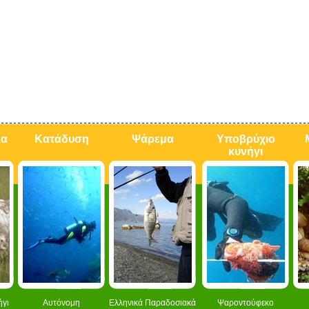
λα
Κατάδυση
Ψάρεμα
Υποβρύχιο
κυνήγι
ήγι
Αυτόνομη
Ελληνικά Παραδοσιακά
Ψαροντούφεκο