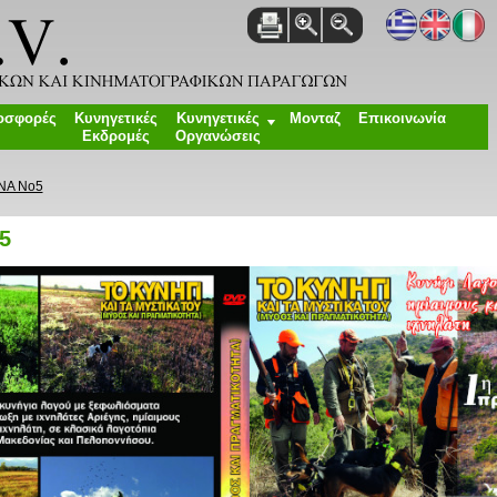
οσφορές
Κυνηγετικές
Κυνηγετικές
Μονταζ
Επικοινωνία
Εκδρομές
Οργανώσεις
ΝΑ Νο5
5