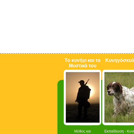
Το κυνήγι και τα
Κυνηγόσκυ
Μυστικά του
Μύθος και
Εκπαίδευση - Κυν