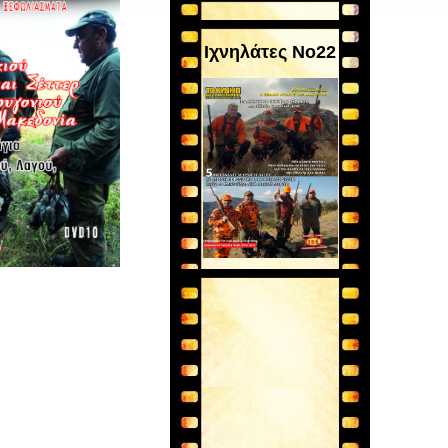
Ιχνηλάτες Νο22