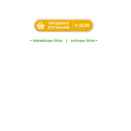
€ 10,00
< παλαιότεροι τίτλοι
|
νεότεροι τίτλοι >