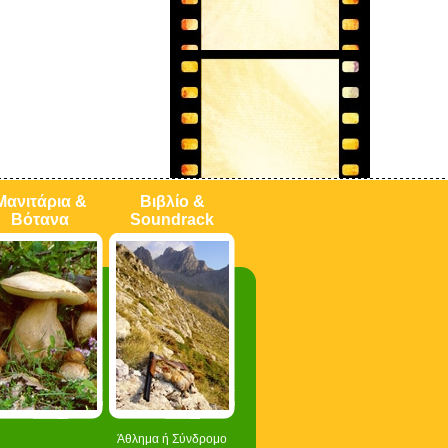
Μανιτάρια &
Βιβλίο &
Βότανα
Soundrack
Άθλημα ή Σύνδρομο