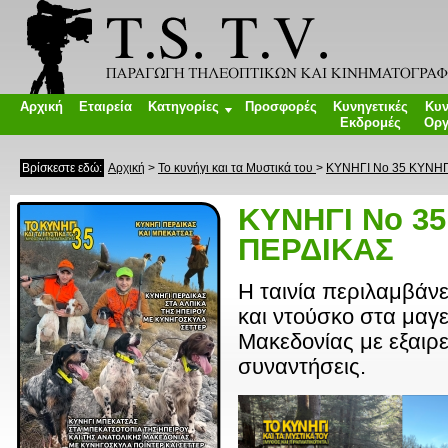
Αρχική
Εταιρεία
Κατηγορίες
Προσφορές
Κυνηγετικές
Κυν
Εκδρομές
Οργ
Βρίσκεστε εδώ:
Αρχική
>
Το κυνήγι και τα Μυστικά του
>
ΚΥΝΗΓΙ Νο 35 ΚΥΝΗΓ
ΚΥΝΗΓΙ Νο 3
ΠΕΡΔΙΚΑΣ
Η ταινία περιλαμβάνε
και ντούσκο στα μαγ
Μακεδονίας με εξαιρε
συναντήσεις.